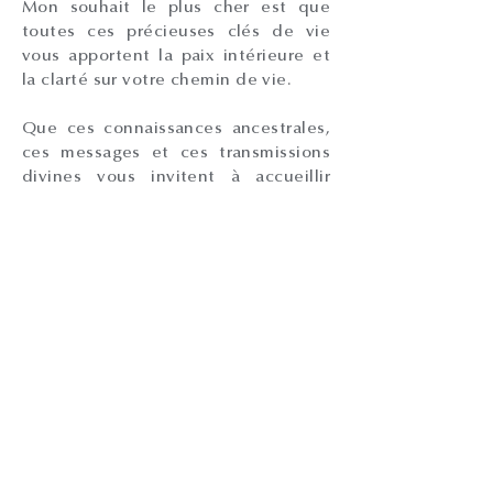
Mon souhait le plus cher est que
toutes ces précieuses clés de vie
vous apportent la paix intérieure et
la clarté sur votre chemin de vie.
Que ces connaissances ancestrales,
ces messages et ces transmissions
divines vous invitent à accueillir
l’ensemble de votre âme, votre
essence originelle, dans votre corps
physique.
Nous sommes UN au sein de la
Source du vivant, car nous sommes la
Source du vivant. Et lorsque nous en
prenons conscience, tout
s’harmonise majestueusement dans
la bienveillance, la clarté, l’amour, la
créativité et la joie d’être vivant, ici
sur cette Terre, tous ensemble.
Dans cette danse consciente, nous