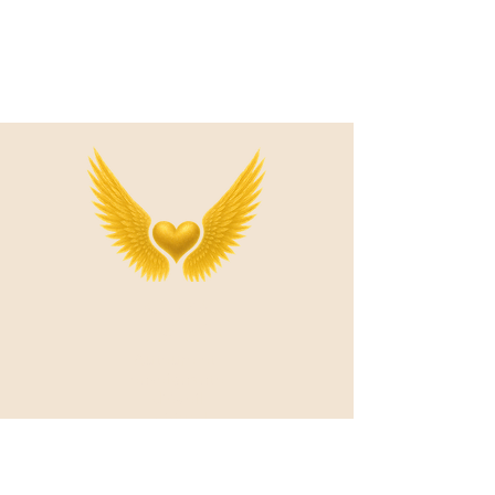
AUDREY
HULIN
Auteure
et
enseignante
d'éveil
spirituel
LIENS