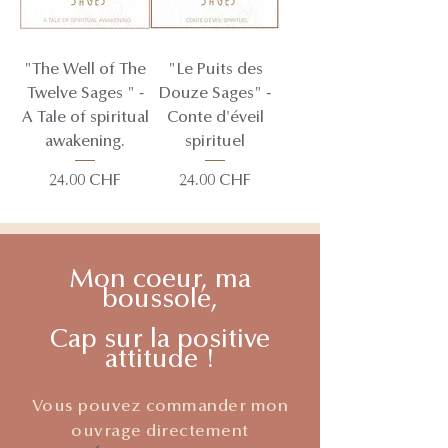
"The Well of The
"Le Puits des
Twelve Sages " -
Douze Sages" -
A Tale of spiritual
Conte d'éveil
awakening.
spirituel
Prix
Prix
24.00 CHF
24.00 CHF
Mon coeur, ma
boussole,
Cap sur la positive
attitude !
Vous pouvez commander mon
ouvrage directement