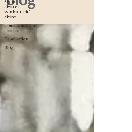
Blog
Signe
divin et
synchronicité
divine
Communication
animale
Canalisation
Blog