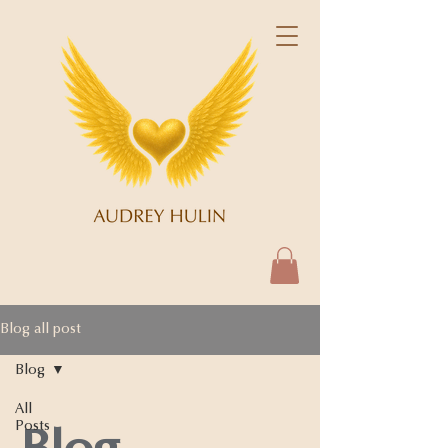
Blog all post
Blog
All
Posts